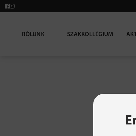
RÓLUNK
SZAKKOLLÉGIUM
AK
A ke
E