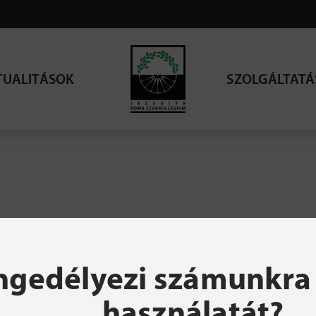
TUALITÁSOK
SZOLGÁLTATÁ
resett oldal nem talá
ngedélyezi számunkra 
használatát?