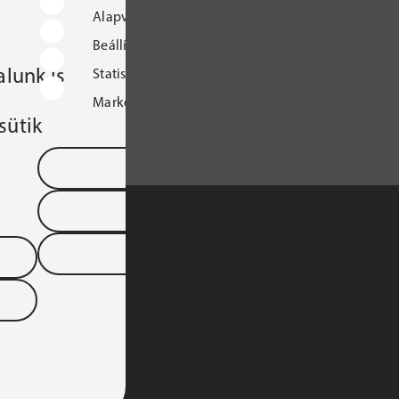
Alapvető működést biztosító sütik
Beállításokat tároló sütik
lunk is
Statisztikai sütik
Marketingcélú sütik
sütik
Mentés és kilépés
Összes süti elfogadása
Összes elutasítása
S TÁRSASÁGA 
YARORSZÁGI 
DTARTOMÁNYA