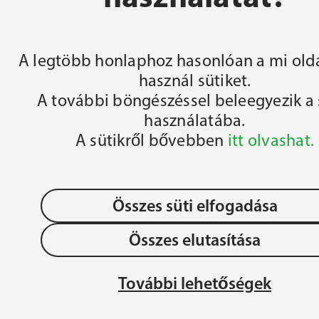
FŐOLDAL
A legtöbb honlaphoz hasonlóan a mi olda
használ sütiket.
A további böngészéssel beleegyezik a 
használatába.
A sütikről bővebben
itt olvashat.
Összes süti elfogadása
Összes elutasítása
OLLÉGIUM 
Adatvédelem
JÉZU
További lehetőségek
ÉGIUM
MAG
Gyermek- és Ifjúságvédelem
REN