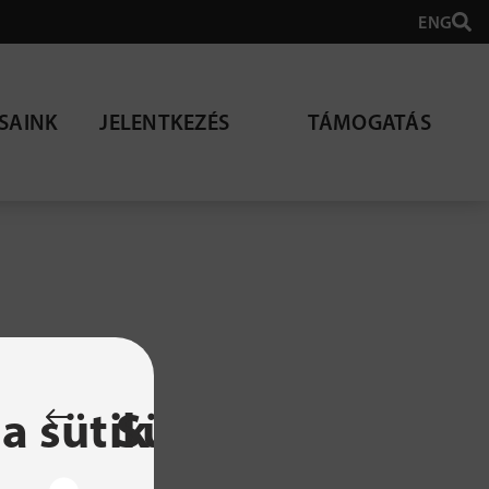
ENG
SAINK
JELENTKEZÉS
TÁMOGATÁS
lható
a sütik
Sütibeállítások