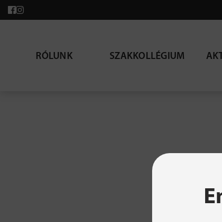
RÓLUNK
SZAKKOLLÉGIUM
AK
A ke
E