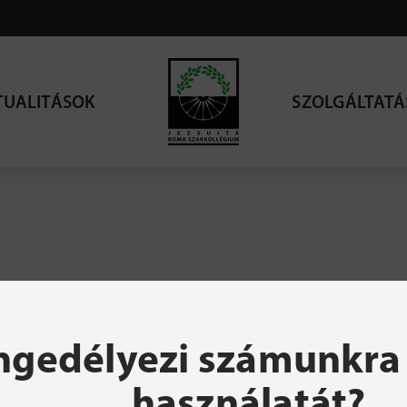
TUALITÁSOK
SZOLGÁLTATÁ
resett oldal nem talá
ngedélyezi számunkra 
használatát?