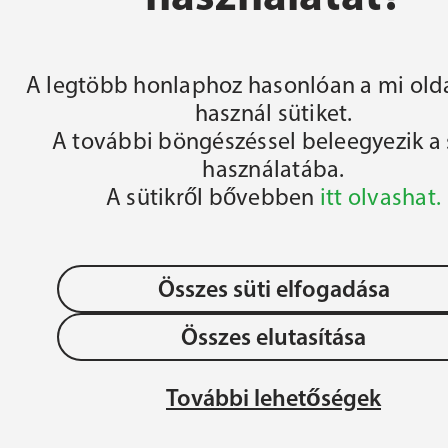
FŐOLDAL
A legtöbb honlaphoz hasonlóan a mi olda
használ sütiket.
A további böngészéssel beleegyezik a 
használatába.
A sütikről bővebben
itt olvashat.
Összes süti elfogadása
Összes elutasítása
OLLÉGIUM 
Adatvédelem
JÉZU
További lehetőségek
ÉGIUM
MAG
Gyermek- és Ifjúságvédelem
REN