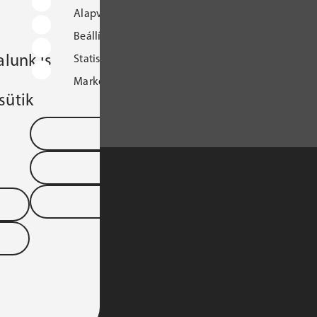
Alapvető működést biztosító sütik
Beállításokat tároló sütik
lunk is
Statisztikai sütik
Marketingcélú sütik
sütik
Mentés és kilépés
Összes süti elfogadása
Összes elutasítása
S TÁRSASÁGA 
YARORSZÁGI 
DTARTOMÁNYA