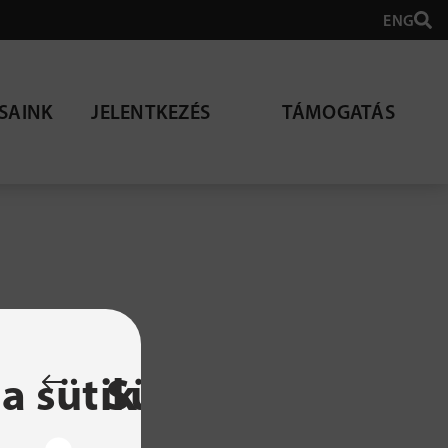
ENG
SAINK
JELENTKEZÉS
TÁMOGATÁS
lható
a sütik
Sütibeállítások