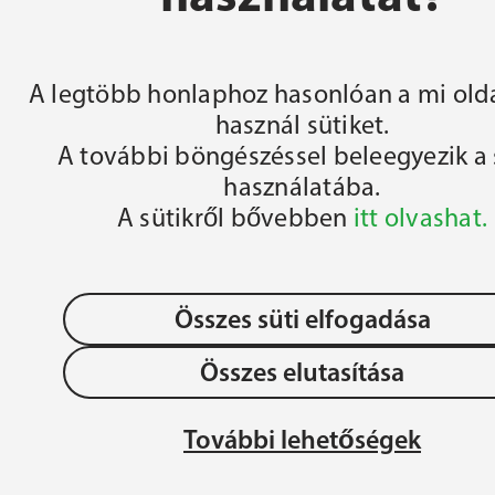
FŐOLDAL
A legtöbb honlaphoz hasonlóan a mi olda
használ sütiket.
A további böngészéssel beleegyezik a 
használatába.
A sütikről bővebben
itt olvashat.
Összes süti elfogadása
Összes elutasítása
OLLÉGIUM 
Adatvédelem
JÉZU
További lehetőségek
ÉGIUM
MAG
Gyermek- és Ifjúságvédelem
REN