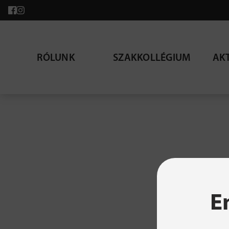
RÓLUNK
SZAKKOLLÉGIUM
AK
A ke
E