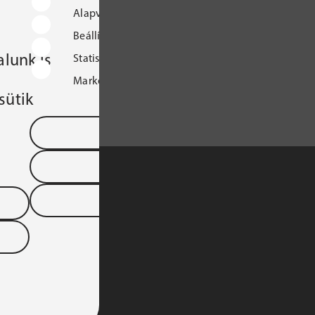
Alapvető működést biztosító sütik
Beállításokat tároló sütik
lunk is
Statisztikai sütik
Marketingcélú sütik
sütik
Mentés és kilépés
Összes süti elfogadása
Összes elutasítása
S TÁRSASÁGA 
YARORSZÁGI 
DTARTOMÁNYA