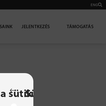
ENG
SAINK
JELENTKEZÉS
TÁMOGATÁS
lható
a sütik
Sütibeállítások