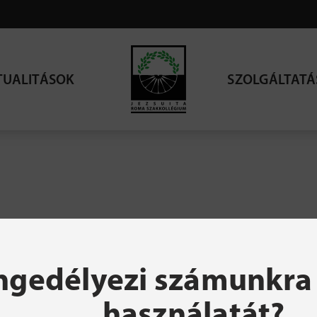
TUALITÁSOK
SZOLGÁLTATÁ
resett oldal nem talá
ngedélyezi számunkra 
használatát?