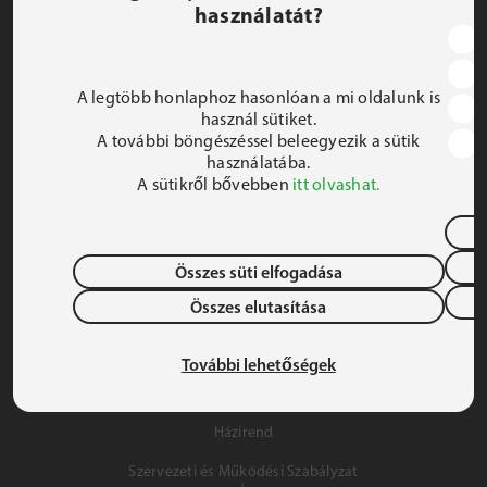
használatát?
JEZSUITA ROMA KOLLÉGIUM ÉS SZAKKOLLÉGIUM
1191 Budapest, Hunyadi utca 2–4.
A legtöbb honlaphoz hasonlóan a mi oldalunk is
FELIRATKOZOM A HÍRLEVÉLRE
használ sütiket.
A további böngészéssel beleegyezik a sütik
 iroda@jrsz.hu 
használatába.
A sütikről bővebben
itt olvashat.
 +36 (1) 704 8950 
Összes süti elfogadása
Összes elutasítása
Adatvédelem
Gyermek- és Ifjúságvédelem
További lehetőségek
Szálláslehetőség
Házirend
Szervezeti és Működési Szabályzat