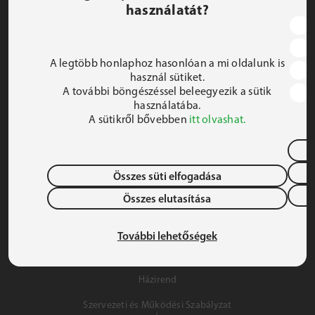
használatát?
JEZSUITA ROMA KOLLÉGIUM ÉS SZAKKOLLÉGIUM
1191 Budapest, Hunyadi utca 2–4.
A legtöbb honlaphoz hasonlóan a mi oldalunk is
FELIRATKOZOM A HÍRLEVÉLRE
használ sütiket.
A további böngészéssel beleegyezik a sütik
 iroda@jrsz.hu 
használatába.
A sütikről bővebben
itt olvashat.
 +36 (1) 704 8950 
Összes süti elfogadása
Összes elutasítása
Adatvédelem
Gyermek- és Ifjúságvédelem
További lehetőségek
Szálláslehetőség
Házirend
Szervezeti és Működési Szabályzat