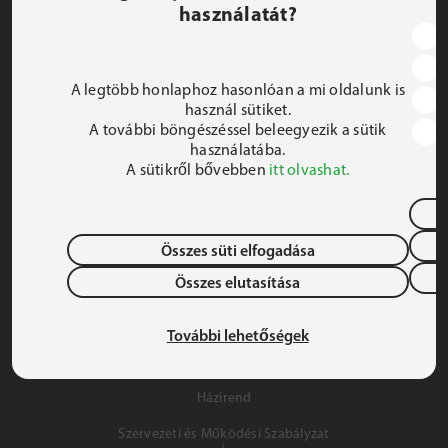
használatát?
JEZSUITA ROMA KOLLÉGIUM ÉS SZAKKOLLÉGIUM
1191 Budapest, Hunyadi utca 2–4.
A legtöbb honlaphoz hasonlóan a mi oldalunk is
FELIRATKOZOM A HÍRLEVÉLRE
használ sütiket.
A további böngészéssel beleegyezik a sütik
 iroda@jrsz.hu 
használatába.
A sütikről bővebben
itt olvashat.
 +36 (1) 704 8950 
Összes süti elfogadása
Összes elutasítása
Adatvédelem
Gyermek- és Ifjúságvédelem
További lehetőségek
Szálláslehetőség
Házirend
Szervezeti és Működési Szabályzat