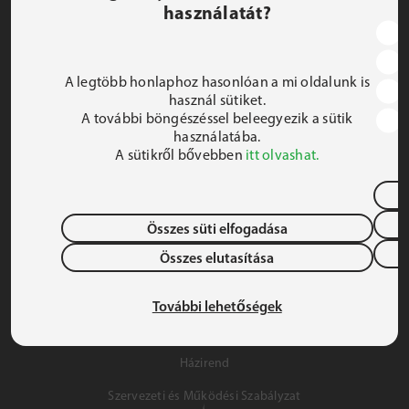
használatát?
JEZSUITA ROMA KOLLÉGIUM ÉS SZAKKOLLÉGIUM
1191 Budapest, Hunyadi utca 2–4.
A legtöbb honlaphoz hasonlóan a mi oldalunk is
FELIRATKOZOM A HÍRLEVÉLRE
használ sütiket.
A további böngészéssel beleegyezik a sütik
 iroda@jrsz.hu 
használatába.
A sütikről bővebben
itt olvashat.
 +36 (1) 704 8950 
Összes süti elfogadása
Összes elutasítása
Adatvédelem
Gyermek- és Ifjúságvédelem
További lehetőségek
Szálláslehetőség
Házirend
Szervezeti és Működési Szabályzat