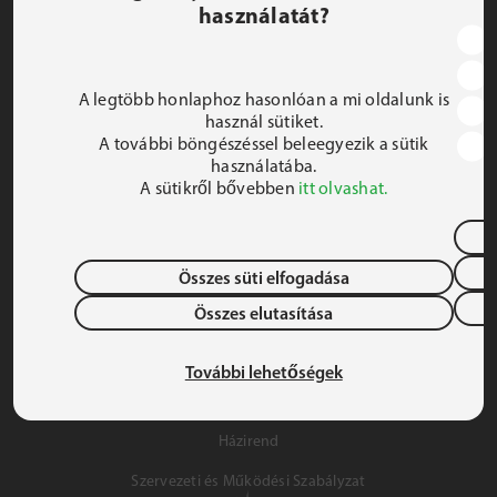
használatát?
JEZSUITA ROMA KOLLÉGIUM ÉS SZAKKOLLÉGIUM
1191 Budapest, Hunyadi utca 2–4.
A legtöbb honlaphoz hasonlóan a mi oldalunk is
FELIRATKOZOM A HÍRLEVÉLRE
használ sütiket.
A további böngészéssel beleegyezik a sütik
 iroda@jrsz.hu 
használatába.
A sütikről bővebben
itt olvashat.
 +36 (1) 704 8950 
Összes süti elfogadása
Összes elutasítása
Adatvédelem
Gyermek- és Ifjúságvédelem
További lehetőségek
Szálláslehetőség
Házirend
Szervezeti és Működési Szabályzat