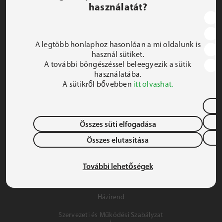
használatát?
JEZSUITA ROMA KOLLÉGIUM ÉS SZAKKOLLÉGIUM
1191 Budapest, Hunyadi utca 2–4.
A legtöbb honlaphoz hasonlóan a mi oldalunk is
FELIRATKOZOM A HÍRLEVÉLRE
használ sütiket.
A további böngészéssel beleegyezik a sütik
 iroda@jrsz.hu 
használatába.
A sütikről bővebben
itt olvashat.
 +36 (1) 704 8950 
Összes süti elfogadása
Összes elutasítása
Adatvédelem
Gyermek- és Ifjúságvédelem
További lehetőségek
Szálláslehetőség
Házirend
Szervezeti és Működési Szabályzat