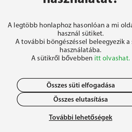
FŐOLDAL
A legtöbb honlaphoz hasonlóan a mi olda
használ sütiket.
A további böngészéssel beleegyezik a 
használatába.
A sütikről bővebben
itt olvashat.
Összes süti elfogadása
Összes elutasítása
OLLÉGIUM 
Adatvédelem
JÉZU
További lehetőségek
ÉGIUM
MAG
Gyermek- és Ifjúságvédelem
REN