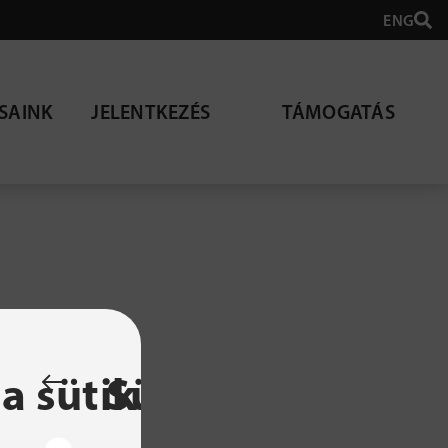
ENG
SAINK
JELENTKEZÉS
TÁMOGATÁS
lható
a sütik
Sütibeállítások