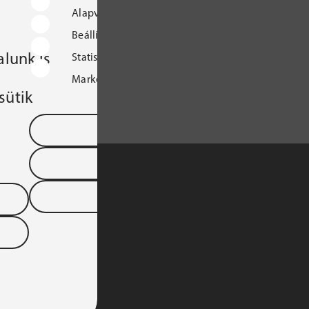
Alapvető működést biztosító sütik
Beállításokat tároló sütik
lunk is
Statisztikai sütik
Marketingcélú sütik
sütik
Mentés és kilépés
Összes süti elfogadása
Összes elutasítása
S TÁRSASÁGA 
YARORSZÁGI 
DTARTOMÁNYA