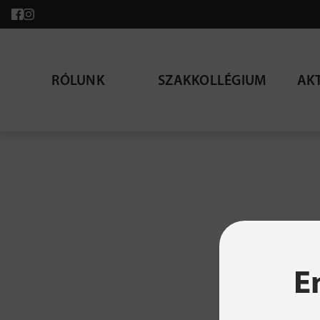
RÓLUNK
SZAKKOLLÉGIUM
AK
A ke
E