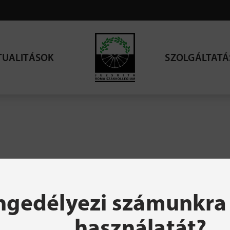
TUALITÁSOK
SZOLGÁLTATÁ
resett oldal nem talá
ngedélyezi számunkra 
használatát?