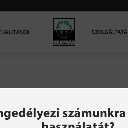
TUALITÁSOK
SZOLGÁLTATÁ
resett oldal nem talá
ngedélyezi számunkra 
használatát?