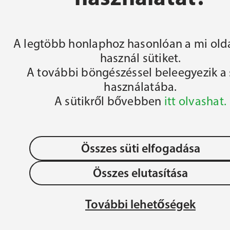
FŐOLDAL
A legtöbb honlaphoz hasonlóan a mi olda
használ sütiket.
A további böngészéssel beleegyezik a 
használatába.
A sütikről bővebben
itt olvashat.
Összes süti elfogadása
Összes elutasítása
OLLÉGIUM 
Adatvédelem
JÉZU
További lehetőségek
ÉGIUM
MAG
Gyermek- és Ifjúságvédelem
REN