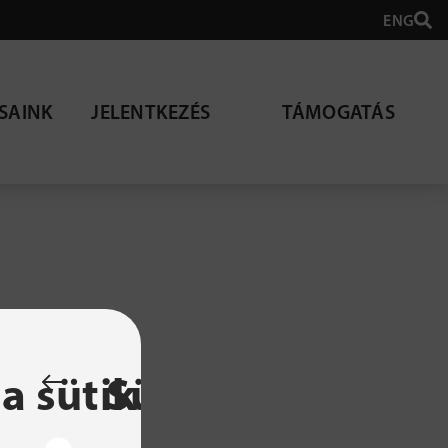
ENG
SAINK
JELENTKEZÉS
TÁMOGATÁS
lható
a sütik
Sütibeállítások