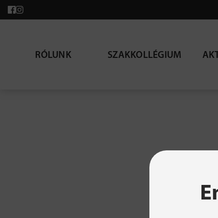
RÓLUNK
SZAKKOLLÉGIUM
AK
A ke
E