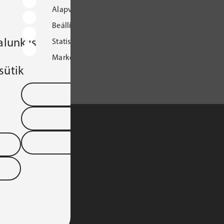
Alapvető működést biztosító sütik
Beállításokat tároló sütik
lunk is
Statisztikai sütik
Marketingcélú sütik
sütik
Mentés és kilépés
Összes süti elfogadása
Összes elutasítása
S TÁRSASÁGA 
YARORSZÁGI 
DTARTOMÁNYA