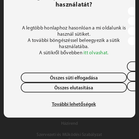
használatát?
JEZSUITA ROMA KOLLÉGIUM ÉS SZAKKOLLÉGIUM
1191 Budapest, Hunyadi utca 2–4.
A legtöbb honlaphoz hasonlóan a mi oldalunk is
FELIRATKOZOM A HÍRLEVÉLRE
használ sütiket.
A további böngészéssel beleegyezik a sütik
 iroda@jrsz.hu 
használatába.
A sütikről bővebben
itt olvashat.
 +36 (1) 704 8950 
Összes süti elfogadása
Összes elutasítása
Adatvédelem
Gyermek- és Ifjúságvédelem
További lehetőségek
Szálláslehetőség
Házirend
Szervezeti és Működési Szabályzat