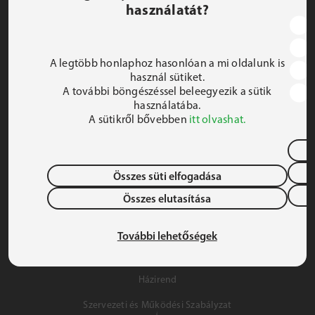
használatát?
JEZSUITA ROMA KOLLÉGIUM ÉS SZAKKOLLÉGIUM
1191 Budapest, Hunyadi utca 2–4.
A legtöbb honlaphoz hasonlóan a mi oldalunk is
FELIRATKOZOM A HÍRLEVÉLRE
használ sütiket.
A további böngészéssel beleegyezik a sütik
 iroda@jrsz.hu 
használatába.
A sütikről bővebben
itt olvashat.
 +36 (1) 704 8950 
Összes süti elfogadása
Összes elutasítása
Adatvédelem
Gyermek- és Ifjúságvédelem
További lehetőségek
Szálláslehetőség
Házirend
Szervezeti és Működési Szabályzat