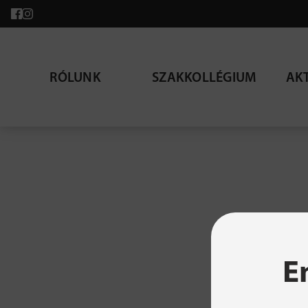
RÓLUNK
SZAKKOLLÉGIUM
AK
A ke
E