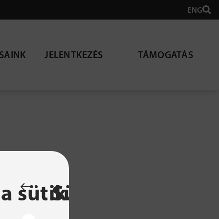
ENG
SAINK
JELENTKEZÉS
TÁMOGATÁS
lható
a sütik
Sütibeállítások