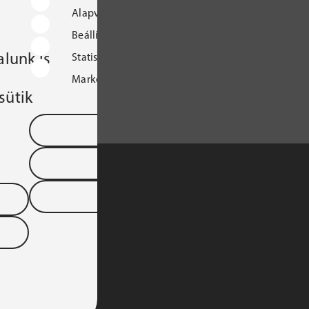
Alapvető működést biztosító sütik
Beállításokat tároló sütik
lunk is
Statisztikai sütik
Marketingcélú sütik
sütik
Mentés és kilépés
Összes süti elfogadása
Összes elutasítása
S TÁRSASÁGA 
YARORSZÁGI 
DTARTOMÁNYA