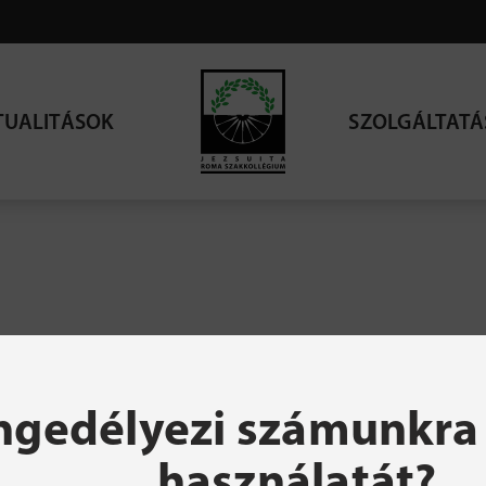
TUALITÁSOK
SZOLGÁLTATÁ
resett oldal nem talá
ngedélyezi számunkra 
használatát?