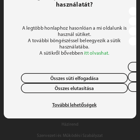
használatát?
JEZSUITA ROMA KOLLÉGIUM ÉS SZAKKOLLÉGIUM
1191 Budapest, Hunyadi utca 2–4.
A legtöbb honlaphoz hasonlóan a mi oldalunk is
FELIRATKOZOM A HÍRLEVÉLRE
használ sütiket.
A további böngészéssel beleegyezik a sütik
 iroda@jrsz.hu 
használatába.
A sütikről bővebben
itt olvashat.
 +36 (1) 704 8950 
Összes süti elfogadása
Összes elutasítása
Adatvédelem
Gyermek- és Ifjúságvédelem
További lehetőségek
Szálláslehetőség
Házirend
Szervezeti és Működési Szabályzat