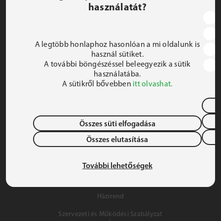
használatát?
JEZSUITA ROMA KOLLÉGIUM ÉS SZAKKOLLÉGIUM
1191 Budapest, Hunyadi utca 2–4.
A legtöbb honlaphoz hasonlóan a mi oldalunk is
FELIRATKOZOM A HÍRLEVÉLRE
használ sütiket.
A további böngészéssel beleegyezik a sütik
 iroda@jrsz.hu 
használatába.
A sütikről bővebben
itt olvashat.
 +36 (1) 704 8950 
Összes süti elfogadása
Összes elutasítása
Adatvédelem
Gyermek- és Ifjúságvédelem
További lehetőségek
Szálláslehetőség
Házirend
Szervezeti és Működési Szabályzat