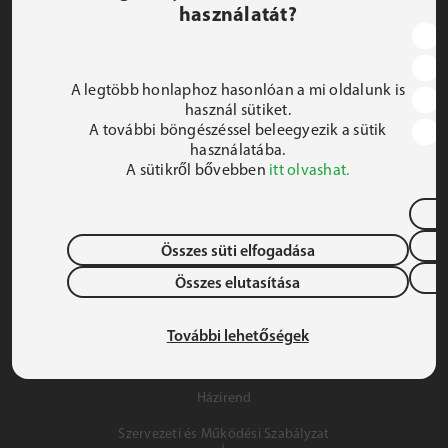
használatát?
JEZSUITA ROMA KOLLÉGIUM ÉS SZAKKOLLÉGIUM
1191 Budapest, Hunyadi utca 2–4.
A legtöbb honlaphoz hasonlóan a mi oldalunk is
FELIRATKOZOM A HÍRLEVÉLRE
használ sütiket.
A további böngészéssel beleegyezik a sütik
 iroda@jrsz.hu 
használatába.
A sütikről bővebben
itt olvashat.
 +36 (1) 704 8950 
Összes süti elfogadása
Összes elutasítása
Adatvédelem
Gyermek- és Ifjúságvédelem
További lehetőségek
Szálláslehetőség
Házirend
Szervezeti és Működési Szabályzat