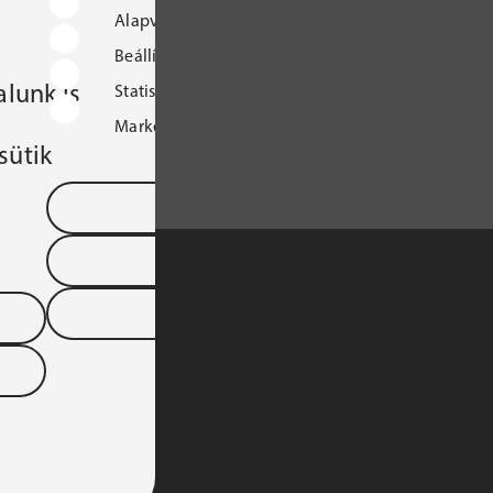
Alapvető működést biztosító sütik
Beállításokat tároló sütik
lunk is
Statisztikai sütik
Marketingcélú sütik
sütik
Mentés és kilépés
Összes süti elfogadása
Összes elutasítása
S TÁRSASÁGA 
YARORSZÁGI 
DTARTOMÁNYA