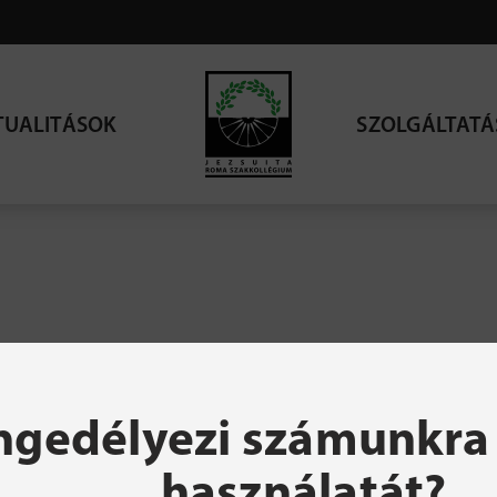
TUALITÁSOK
SZOLGÁLTATÁ
resett oldal nem talá
ngedélyezi számunkra 
használatát?