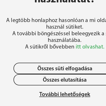
FŐOLDAL
A legtöbb honlaphoz hasonlóan a mi olda
használ sütiket.
A további böngészéssel beleegyezik a 
használatába.
A sütikről bővebben
itt olvashat.
Összes süti elfogadása
Összes elutasítása
OLLÉGIUM 
Adatvédelem
JÉZU
További lehetőségek
ÉGIUM
MAG
Gyermek- és Ifjúságvédelem
REN