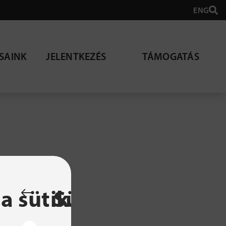
ENG
SAINK
JELENTKEZÉS
TÁMOGATÁS
lható
a sütik
Sütibeállítások