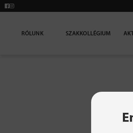
RÓLUNK
SZAKKOLLÉGIUM
AK
A ke
E