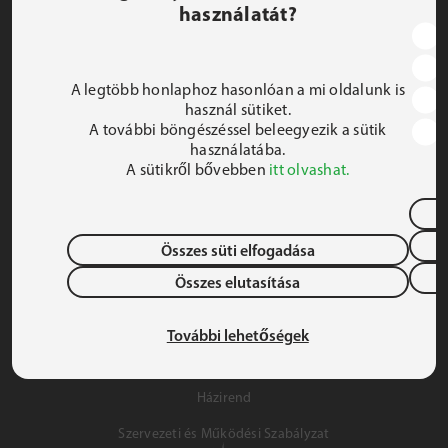
használatát?
JEZSUITA ROMA KOLLÉGIUM ÉS SZAKKOLLÉGIUM
1191 Budapest, Hunyadi utca 2–4.
A legtöbb honlaphoz hasonlóan a mi oldalunk is
FELIRATKOZOM A HÍRLEVÉLRE
használ sütiket.
A további böngészéssel beleegyezik a sütik
 iroda@jrsz.hu 
használatába.
A sütikről bővebben
itt olvashat.
 +36 (1) 704 8950 
Összes süti elfogadása
Összes elutasítása
Adatvédelem
Gyermek- és Ifjúságvédelem
További lehetőségek
Szálláslehetőség
Házirend
Szervezeti és Működési Szabályzat