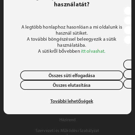
használatát?
JEZSUITA ROMA KOLLÉGIUM ÉS SZAKKOLLÉGIUM
1191 Budapest, Hunyadi utca 2–4.
A legtöbb honlaphoz hasonlóan a mi oldalunk is
FELIRATKOZOM A HÍRLEVÉLRE
használ sütiket.
A további böngészéssel beleegyezik a sütik
 iroda@jrsz.hu 
használatába.
A sütikről bővebben
itt olvashat.
 +36 (1) 704 8950 
Összes süti elfogadása
Összes elutasítása
Adatvédelem
Gyermek- és Ifjúságvédelem
További lehetőségek
Szálláslehetőség
Házirend
Szervezeti és Működési Szabályzat