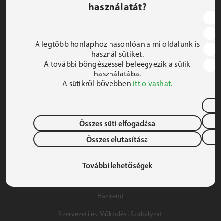
használatát?
JEZSUITA ROMA KOLLÉGIUM ÉS SZAKKOLLÉGIUM
1191 Budapest, Hunyadi utca 2–4.
A legtöbb honlaphoz hasonlóan a mi oldalunk is
FELIRATKOZOM A HÍRLEVÉLRE
használ sütiket.
A további böngészéssel beleegyezik a sütik
 iroda@jrsz.hu 
használatába.
A sütikről bővebben
itt olvashat.
 +36 (1) 704 8950 
Összes süti elfogadása
Összes elutasítása
Adatvédelem
Gyermek- és Ifjúságvédelem
További lehetőségek
Szálláslehetőség
Házirend
Szervezeti és Működési Szabályzat