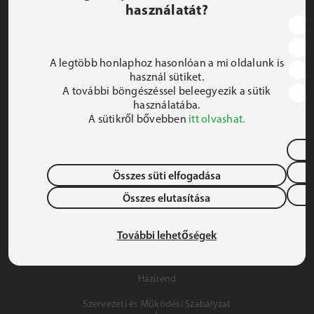
használatát?
JEZSUITA ROMA KOLLÉGIUM ÉS SZAKKOLLÉGIUM
1191 Budapest, Hunyadi utca 2–4.
A legtöbb honlaphoz hasonlóan a mi oldalunk is
FELIRATKOZOM A HÍRLEVÉLRE
használ sütiket.
A további böngészéssel beleegyezik a sütik
 iroda@jrsz.hu 
használatába.
A sütikről bővebben
itt olvashat.
 +36 (1) 704 8950 
Összes süti elfogadása
Összes elutasítása
Adatvédelem
Gyermek- és Ifjúságvédelem
További lehetőségek
Szálláslehetőség
Házirend
Szervezeti és Működési Szabályzat