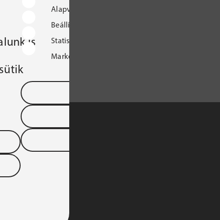
Alapvető működést biztosító sütik
Beállításokat tároló sütik
lunk is
Statisztikai sütik
Marketingcélú sütik
sütik
Mentés és kilépés
Összes süti elfogadása
Összes elutasítása
S TÁRSASÁGA 
YARORSZÁGI 
DTARTOMÁNYA