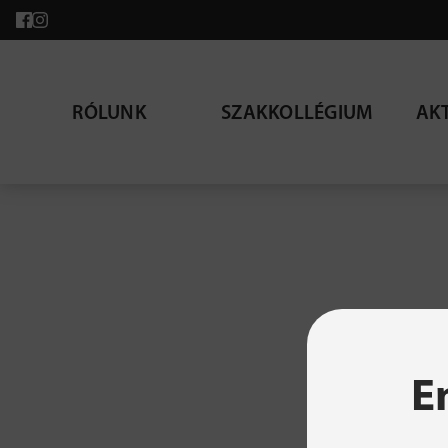
RÓLUNK
SZAKKOLLÉGIUM
AK
A ke
E