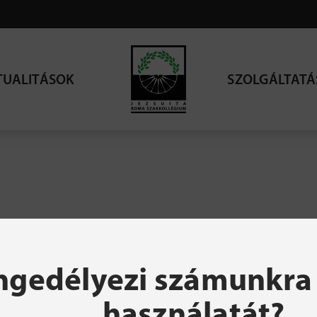
TUALITÁSOK
SZOLGÁLTATÁ
resett oldal nem talá
ngedélyezi számunkra 
használatát?