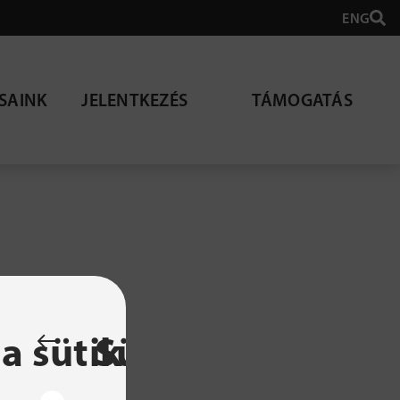
ENG
SAINK
JELENTKEZÉS
TÁMOGATÁS
lható
a sütik
Sütibeállítások