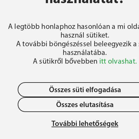
FŐOLDAL
A legtöbb honlaphoz hasonlóan a mi olda
használ sütiket.
A további böngészéssel beleegyezik a 
használatába.
A sütikről bővebben
itt olvashat.
Összes süti elfogadása
Összes elutasítása
OLLÉGIUM 
Adatvédelem
JÉZU
További lehetőségek
ÉGIUM
MAG
Gyermek- és Ifjúságvédelem
REN