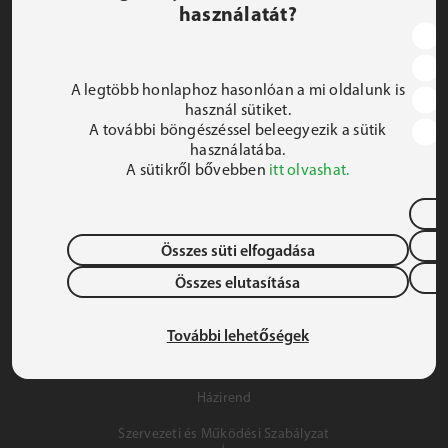
használatát?
JEZSUITA ROMA KOLLÉGIUM ÉS SZAKKOLLÉGIUM
1191 Budapest, Hunyadi utca 2–4.
A legtöbb honlaphoz hasonlóan a mi oldalunk is
FELIRATKOZOM A HÍRLEVÉLRE
használ sütiket.
A további böngészéssel beleegyezik a sütik
 iroda@jrsz.hu 
használatába.
A sütikről bővebben
itt olvashat.
 +36 (1) 704 8950 
Összes süti elfogadása
Összes elutasítása
Adatvédelem
Gyermek- és Ifjúságvédelem
További lehetőségek
Szálláslehetőség
Házirend
Szervezeti és Működési Szabályzat