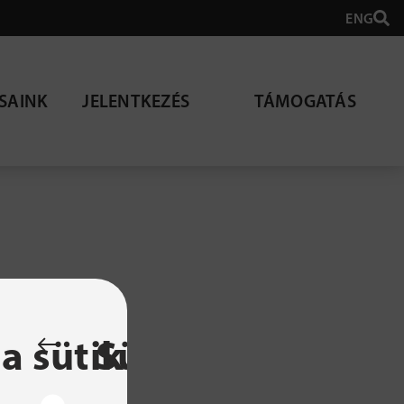
ENG
SAINK
JELENTKEZÉS
TÁMOGATÁS
lható
a sütik
Sütibeállítások