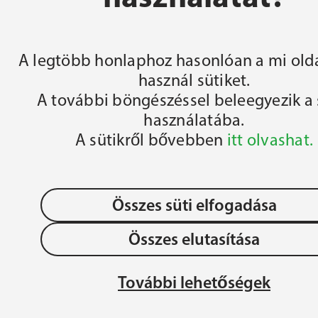
FŐOLDAL
A legtöbb honlaphoz hasonlóan a mi olda
használ sütiket.
A további böngészéssel beleegyezik a 
használatába.
A sütikről bővebben
itt olvashat.
Összes süti elfogadása
Összes elutasítása
OLLÉGIUM 
Adatvédelem
JÉZU
További lehetőségek
ÉGIUM
MAG
Gyermek- és Ifjúságvédelem
REN