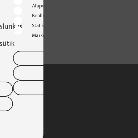
Alapvető működést biztosító sütik
Beállításokat tároló sütik
lunk is
Statisztikai sütik
Marketingcélú sütik
sütik
Mentés és kilépés
Összes süti elfogadása
Összes elutasítása
S TÁRSASÁGA 
YARORSZÁGI 
DTARTOMÁNYA