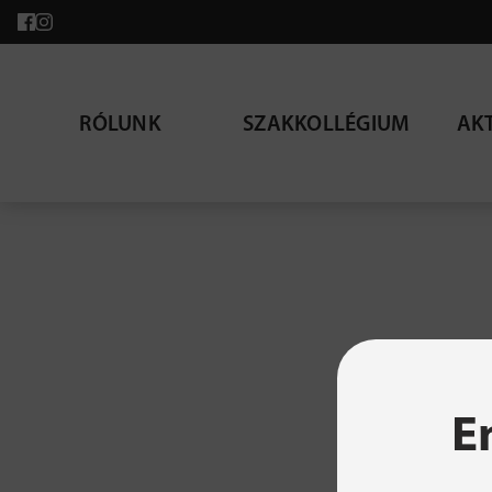
RÓLUNK
SZAKKOLLÉGIUM
AK
A ke
E