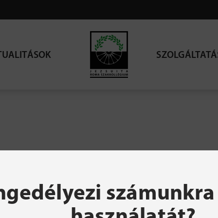
TUALITÁSOK
SZOLGÁLTATÁ
resett oldal nem talá
ngedélyezi számunkra 
használatát?