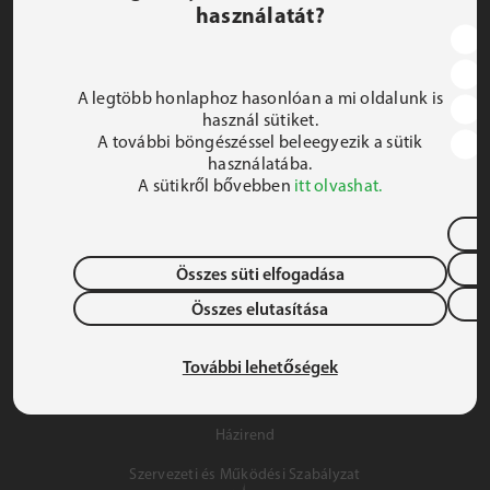
használatát?
JEZSUITA ROMA KOLLÉGIUM ÉS SZAKKOLLÉGIUM
1191 Budapest, Hunyadi utca 2–4.
A legtöbb honlaphoz hasonlóan a mi oldalunk is
FELIRATKOZOM A HÍRLEVÉLRE
használ sütiket.
A további böngészéssel beleegyezik a sütik
 iroda@jrsz.hu 
használatába.
A sütikről bővebben
itt olvashat.
 +36 (1) 704 8950 
Összes süti elfogadása
Összes elutasítása
Adatvédelem
Gyermek- és Ifjúságvédelem
További lehetőségek
Szálláslehetőség
Házirend
Szervezeti és Működési Szabályzat