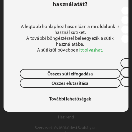
használatát?
JEZSUITA ROMA KOLLÉGIUM ÉS SZAKKOLLÉGIUM
1191 Budapest, Hunyadi utca 2–4.
A legtöbb honlaphoz hasonlóan a mi oldalunk is
FELIRATKOZOM A HÍRLEVÉLRE
használ sütiket.
A további böngészéssel beleegyezik a sütik
 iroda@jrsz.hu 
használatába.
A sütikről bővebben
itt olvashat.
 +36 (1) 704 8950 
Összes süti elfogadása
Összes elutasítása
Adatvédelem
Gyermek- és Ifjúságvédelem
További lehetőségek
Szálláslehetőség
Házirend
Szervezeti és Működési Szabályzat