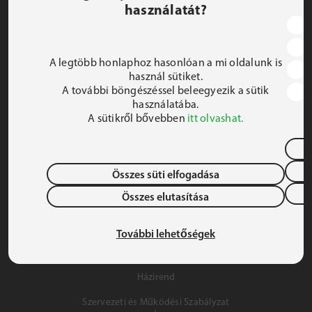
használatát?
JEZSUITA ROMA KOLLÉGIUM ÉS SZAKKOLLÉGIUM
1191 Budapest, Hunyadi utca 2–4.
A legtöbb honlaphoz hasonlóan a mi oldalunk is
FELIRATKOZOM A HÍRLEVÉLRE
használ sütiket.
A további böngészéssel beleegyezik a sütik
 iroda@jrsz.hu 
használatába.
A sütikről bővebben
itt olvashat.
 +36 (1) 704 8950 
Összes süti elfogadása
Összes elutasítása
Adatvédelem
Gyermek- és Ifjúságvédelem
További lehetőségek
Szálláslehetőség
Házirend
Szervezeti és Működési Szabályzat