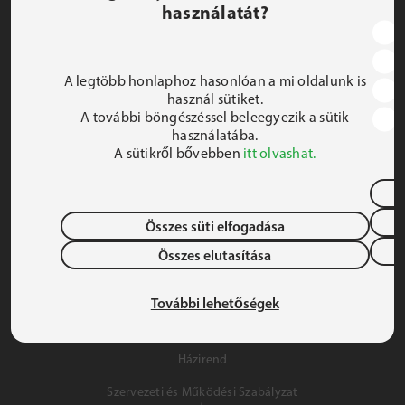
használatát?
JEZSUITA ROMA KOLLÉGIUM ÉS SZAKKOLLÉGIUM
1191 Budapest, Hunyadi utca 2–4.
A legtöbb honlaphoz hasonlóan a mi oldalunk is
FELIRATKOZOM A HÍRLEVÉLRE
használ sütiket.
A további böngészéssel beleegyezik a sütik
 iroda@jrsz.hu 
használatába.
A sütikről bővebben
itt olvashat.
 +36 (1) 704 8950 
Összes süti elfogadása
Összes elutasítása
Adatvédelem
Gyermek- és Ifjúságvédelem
További lehetőségek
Szálláslehetőség
Házirend
Szervezeti és Működési Szabályzat