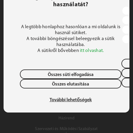
használatát?
JEZSUITA ROMA KOLLÉGIUM ÉS SZAKKOLLÉGIUM
1191 Budapest, Hunyadi utca 2–4.
A legtöbb honlaphoz hasonlóan a mi oldalunk is
FELIRATKOZOM A HÍRLEVÉLRE
használ sütiket.
A további böngészéssel beleegyezik a sütik
 iroda@jrsz.hu 
használatába.
A sütikről bővebben
itt olvashat.
 +36 (1) 704 8950 
Összes süti elfogadása
Összes elutasítása
Adatvédelem
Gyermek- és Ifjúságvédelem
További lehetőségek
Szálláslehetőség
Házirend
Szervezeti és Működési Szabályzat