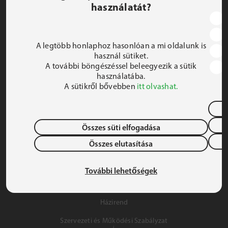
használatát?
JEZSUITA ROMA KOLLÉGIUM ÉS SZAKKOLLÉGIUM
1191 Budapest, Hunyadi utca 2–4.
A legtöbb honlaphoz hasonlóan a mi oldalunk is
FELIRATKOZOM A HÍRLEVÉLRE
használ sütiket.
A további böngészéssel beleegyezik a sütik
 iroda@jrsz.hu 
használatába.
A sütikről bővebben
itt olvashat.
 +36 (1) 704 8950 
Összes süti elfogadása
Összes elutasítása
Adatvédelem
Gyermek- és Ifjúságvédelem
További lehetőségek
Szálláslehetőség
Házirend
Szervezeti és Működési Szabályzat