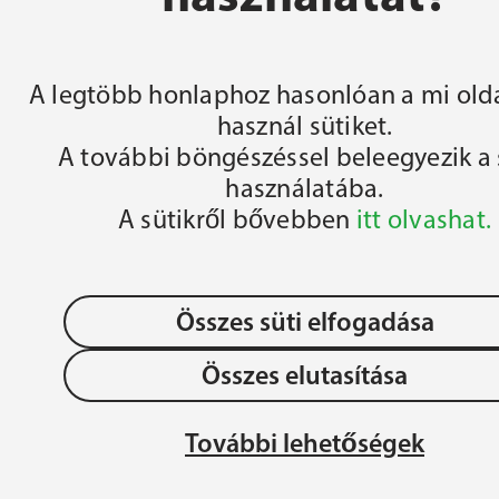
FŐOLDAL
A legtöbb honlaphoz hasonlóan a mi olda
használ sütiket.
A további böngészéssel beleegyezik a 
használatába.
A sütikről bővebben
itt olvashat.
Összes süti elfogadása
Összes elutasítása
OLLÉGIUM 
Adatvédelem
JÉZU
További lehetőségek
ÉGIUM
MAG
Gyermek- és Ifjúságvédelem
REN