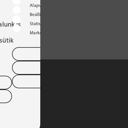
Alapvető működést biztosító sütik
Beállításokat tároló sütik
lunk is
Statisztikai sütik
Marketingcélú sütik
sütik
Mentés és kilépés
Összes süti elfogadása
Összes elutasítása
S TÁRSASÁGA 
YARORSZÁGI 
DTARTOMÁNYA