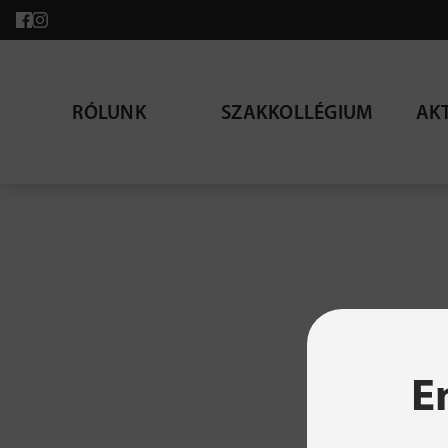
RÓLUNK
SZAKKOLLÉGIUM
AK
A ke
E