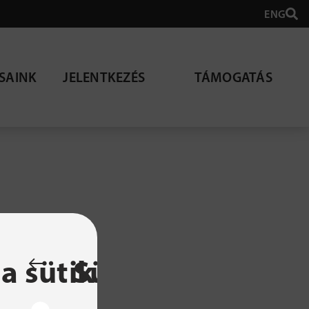
ENG
SAINK
JELENTKEZÉS
TÁMOGATÁS
lható
a sütik
Sütibeállítások