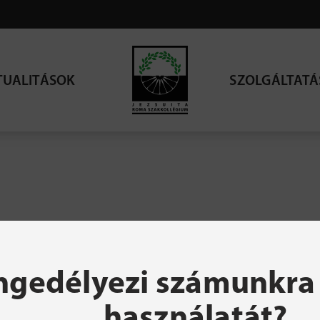
TUALITÁSOK
SZOLGÁLTATÁ
resett oldal nem talá
ngedélyezi számunkra 
használatát?